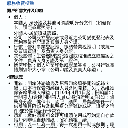
服務收費標準
開戶所需文件及印鑑
個人：
本國人-身分證及其他可資證明身分文件（如健保
卡、護照或駕照等）。
外國人-居留證及護照。
公司：公司設立登記表或最近之公司變更登記表及
營利事業登記證及負責人身分證。
行號：營利事業登記證、繳納營業稅證明（或統一
發票購買證）及負責人身分證。
其他團體：主管機關登記證照或核准成立或備案之
文件、負責人身分證及第二證件。
所需印鑑：個人可留印鑑或親筆簽名，公司行號團
體則須帶大小章（公司印鑑及負責人印鑑）。
相關規定
開箱：開箱時憑鑰匙及原留印鑑填妥開箱記錄卡
後，由本行保管箱經辦人員會同開箱。另，為維護
保管箱承租人權益，自104年4月1日起，開箱請出
示開箱人(含陪同開箱人員)之身份證明文件(如：國
民身分證、健保卡、駕照、護照、居留證等任一可
供辨識且附照片及載明身分證號碼或統一證號之證
件)並於開箱記錄卡親簽。
續租：繳納續租租金即可繼續使用或可約定自存款
帳戶內辦理自動扣繳，省卻續租手續。
租期：以一年為一期，得一次租用一期或數期，應