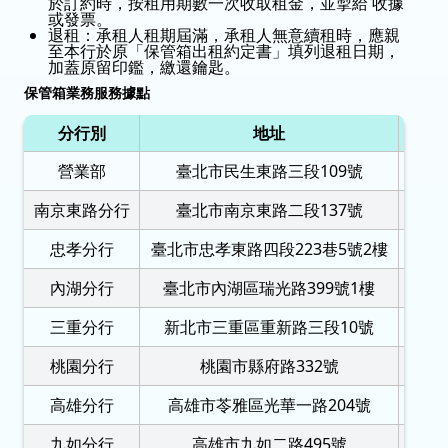
於訂約時，按租用期數一次收取租金，並掣給 收據
或發票。
退租：承租人租期屆滿，承租人無意續租時，應親
至本行於原「保管箱出租約定書」填列退租日期，
加蓋原留印鑑，繳還鑰匙。
保管箱業務服務據點
分行別
地址
營業部
臺北市民生東路三段109號
(02)
南京東路分行
臺北市南京東路二段137號
(02)
忠孝分行
臺北市忠孝東路四段223巷5號2樓
(02)
內湖分行
臺北市內湖區瑞光路399號1樓
(02)
三重分行
新北市三重區重新路三段10號
(02)
桃園分行
桃園市縣府路332號
(03)
高雄分行
高雄市苓雅區光華一路204號
(07)
九如分行
高雄市九如二路495號
(07)