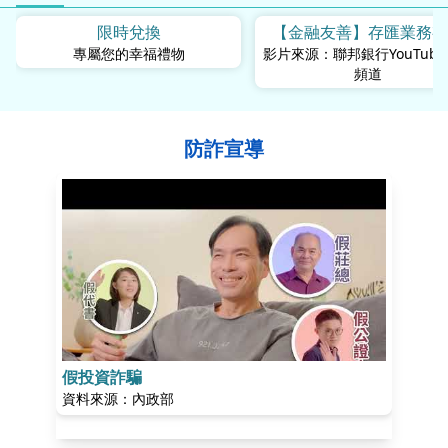
限時兌換
【金融友善】存匯業務
專屬您的幸福禮物
影片來源：聯邦銀行YouTub
些？
頻道
防詐宣導
假投資詐騙
假冒公
資料來源：內政部
資料來