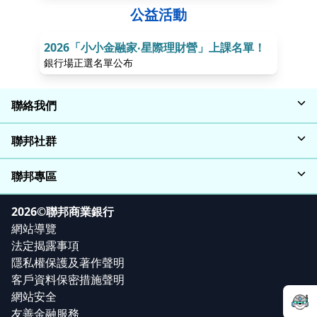
公益活動
2026「小小金融家‧星際理財營」上課名單！
第26
銀行場正選名單公布
得獎作
聯絡我們
聯邦社群
聯邦專區
2026©聯邦商業銀行
網站導覽
法定揭露事項
隱私權保護及著作聲明
客戶資料保密措施聲明
網站安全
友善金融服務